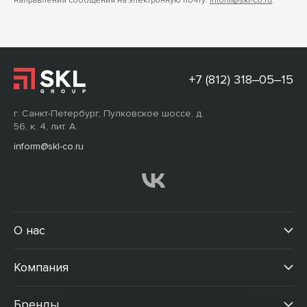
направления сообщения на электронную почту:
inform@skl-co.ru
.
+7 (812) 318‒05‒15
г. Санкт-Петербург, Пулковское шоссе, д.
56, к. 4, лит. А.
inform@skl-co.ru
О нас
Компания
Бренды